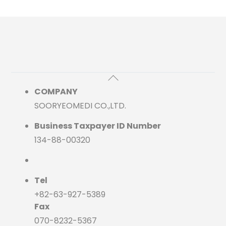
Back
To
COMPANY
Top
SOORYEOMEDI CO.,LTD.
Business Taxpayer ID Number
134-88-00320
Tel
+82-63-927-5389
Fax
070-8232-5367